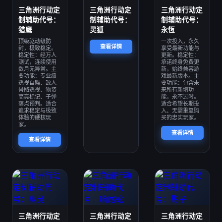
三角洲行动定
三角洲行动定
三角洲行动定
制辅助代号：
制辅助代号：
制辅助代号：
猎鹰
灵狐
永恆
顶级驱动级防
一次投入，永久
查看详情
封，极致稳定。
享受最新功能与
稳定性：经万人
更新。稳定性：
测试，连续使用
承诺终身免费更
数月无异常。主
新，始终兼容游
要功能：专业级
戏最新版本。主
透视自瞄、敌人
要功能：包含未
骨骼透视、物资
来所有新增功
高亮标记、子弹
能，永不过时。
落点预判。适合
适合希望长期投
追求稳定与极致
入、无需重复购
体验的硬核玩
买的忠实玩家。
家。
查看详情
查看详情
三角洲行动定
三角洲行动定
三角洲行动定