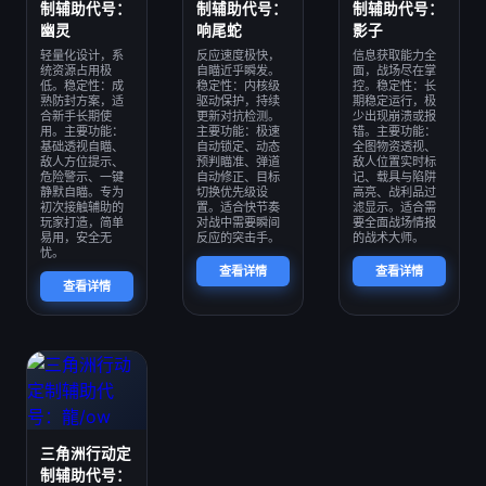
制辅助代号：
制辅助代号：
制辅助代号：
幽灵
响尾蛇
影子
轻量化设计，系
反应速度极快，
信息获取能力全
统资源占用极
自瞄近乎瞬发。
面，战场尽在掌
低。稳定性：成
稳定性：内核级
控。稳定性：长
熟防封方案，适
驱动保护，持续
期稳定运行，极
合新手长期使
更新对抗检测。
少出现崩溃或报
用。主要功能：
主要功能：极速
错。主要功能：
基础透视自瞄、
自动锁定、动态
全图物资透视、
敌人方位提示、
预判瞄准、弹道
敌人位置实时标
危险警示、一键
自动修正、目标
记、载具与陷阱
静默自瞄。专为
切换优先级设
高亮、战利品过
初次接触辅助的
置。适合快节奏
滤显示。适合需
玩家打造，简单
对战中需要瞬间
要全面战场情报
易用，安全无
反应的突击手。
的战术大师。
忧。
查看详情
查看详情
查看详情
三角洲行动定
制辅助代号：