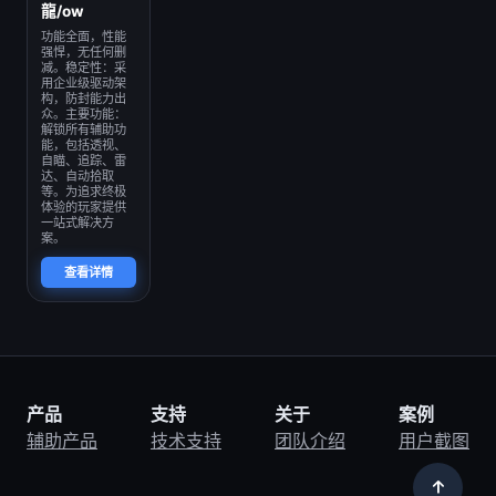
龍/ow
功能全面，性能
强悍，无任何删
减。稳定性：采
用企业级驱动架
构，防封能力出
众。主要功能：
解锁所有辅助功
能，包括透视、
自瞄、追踪、雷
达、自动拾取
等。为追求终极
体验的玩家提供
一站式解决方
案。
查看详情
产品
支持
关于
案例
辅助产品
技术支持
团队介绍
用户截图