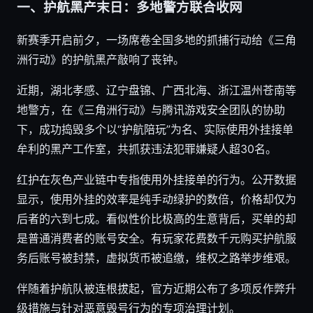
一、护航黑产末日：多地警方联合收网
新赛季开启前夕，一场席卷全国多地的抓捕行动给《三角
洲行动》的护航黑产敲响了丧钟。
近期，湖北孝感、辽宁盘锦、广西北海、浙江温州苍南等
地警方，在《三角洲行动》与腾讯游戏安全团队的协助
下，成功捣毁多个以“护航陪玩”为名、实际使用外挂接单
牟利的黑产工作室，共抓获违法犯罪嫌疑人超30名。
红护在灰色产业链中专指使用外挂接单的行为。公开数据
显示，使用外挂的效率是纯手动绿护的数倍，价格却仅为
后者的六到七成。看似性价比极高的生意背后，买单的却
是普通消费者的账号安全。有玩家花费数千元购买护航服
务后账号被封禁，虚拟货币被追缴，维权之路举步维艰。
伴随着护航队被连根拔起，官方近期公布了多项反作弊升
级措施与针对恶意毁号行为的专项治理计划。