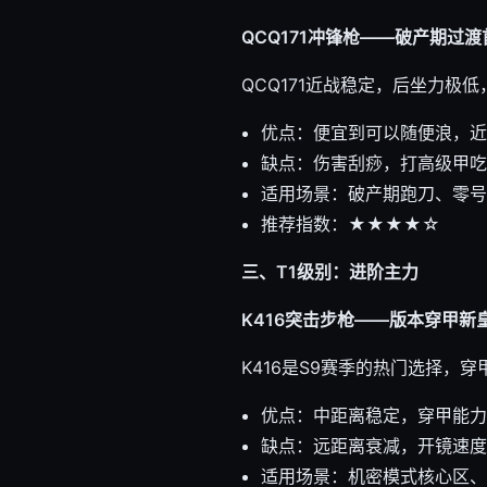
QCQ171冲锋枪——破产期过渡
QCQ171近战稳定，后坐力极
优点：便宜到可以随便浪，近
缺点：伤害刮痧，打高级甲吃
适用场景：破产期跑刀、零号
推荐指数：★★★★☆
三、T1级别：进阶主力
K416突击步枪——版本穿甲新
K416是S9赛季的热门选择
优点：中距离稳定，穿甲能力
缺点：远距离衰减，开镜速度
适用场景：机密模式核心区、