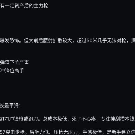
、有一定资产后的主力枪
近战爆发恐怖。但大削后腰射扩散较大，超过50米几乎无法对枪，
弹道下坠严重
冲锋位高手
长最平滑：
Q171冲锋枪或跑刀。总成本极低，死了不心疼，专注搜刮攒本钱
R57突击步枪。后坐力低、压枪无压力，手感极佳，是新手建立