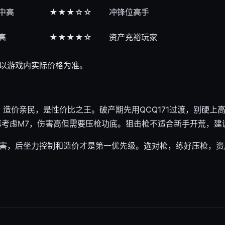
中高
★★★☆☆
冲锋位高手
高
★★★★☆
资产充裕玩家
以游戏内实际价格为准。
、造价亲民，是性价比之王。破产期先用QCQ171过渡，别硬上
裕再考虑M7，伤害高但需要压枪功底。狙击枪不适合新手开荒，
害，后坐力控制和造价才是第一优先级。选对枪，练好压枪，资