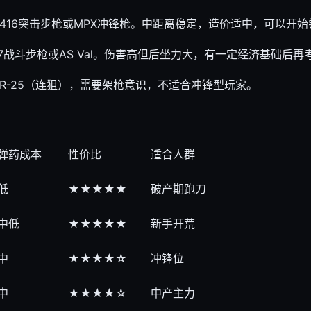
K416突击步枪或MPX冲锋枪。中距离稳定，造价适中，可以开
7战斗步枪或AS Val。伤害高但后坐力大，有一定经济基础后再
SR-25（连狙），需要架枪意识，不适合冲锋型玩家。
弹药成本
性价比
适合人群
低
★★★★★
破产期跑刀
中低
★★★★★
新手开荒
中
★★★★☆
冲锋位
中
★★★★☆
中产主力