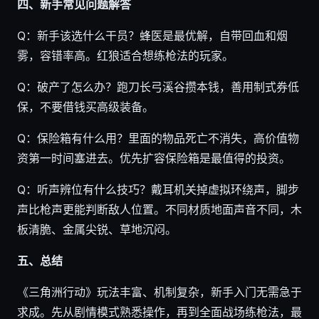
四、新手常见问题解答
Q：新手该选什么干员？蜂医是最优解，自带回血和烟
雾，容错率高。红狼适合想练枪法的玩家。
Q：破产了怎么办？跑刀长弓溪谷攒本钱，善用制式券低
保，不要借钱买高级装备。
Q：保险箱有什么用？里面的物品死亡不消失，高价值物
资第一时间塞进去。优先扩容保险箱是最值得的投资。
Q：听声辨位有什么技巧？戴耳机关掉虚拟环绕声，脚步
声比枪声更能判断敌人位置。不同材质地面声音不同，木
板清脆、金属尖锐、草地沉闷。
五、总结
《三角洲行动》玩法丰富、机制复杂，新手入门无需急于
求成。先从剧情模式熟悉操作，再到全面战场练枪法，最