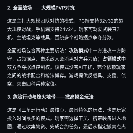
2. 全面战场——大规模PVP对抗
这是主打大规模团队对抗的模式，PC端支持32v32的超
大规模对战，手机端支持24v24。玩家可驾驶武装直升
机、主战坦克等载具，围绕多个战略据点争夺分数。
全面战场包含两种主要玩法：
攻防模式
中一方进攻一方防
守，占领据点、击杀敌人会消耗对方兵力值；
占领模式
中
双方争夺据点控制权。该模式没有AI干扰，完全依赖玩家
之间的战术配合和枪法博弈。游戏提供反载具、支援、侦
察、突击四种兵种定位。
3. 危险行动与烽火地带——撤离摸金玩法
这是《三角洲行动》最核心、最具特色的玩法，也是玩家
投入时间最多的模式。玩家需选择干员、携带装备进入地
图，通过收集物资、完成合约任务，最后从指定撤离点离