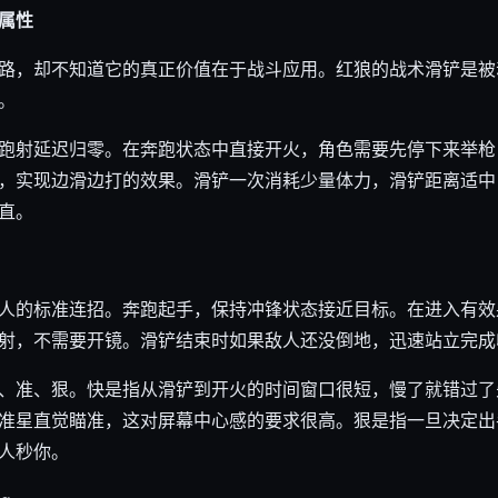
属性
路，却不知道它的真正价值在于战斗应用。红狼的战术滑铲是被
。
跑射延迟归零。在奔跑状态中直接开火，角色需要先停下来举枪
，实现边滑边打的效果。滑铲一次消耗少量体力，滑铲距离适中
直。
人的标准连招。奔跑起手，保持冲锋状态接近目标。在进入有效
射，不需要开镜。滑铲结束时如果敌人还没倒地，迅速站立完成
、准、狠。快是指从滑铲到开火的时间窗口很短，慢了就错过了
准星直觉瞄准，这对屏幕中心感的要求很高。狠是指一旦决定出
人秒你。