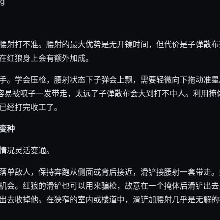
腰射打不准。腰射的最大优势是无开镜时间，但代价是子弹散布
在红狼身上会有额外加成。
手。学会压枪，腰射状态下子弹会上飘，需要轻微向下拖动准星
了容易被喷子一发带走，太远了子弹散布会大到打不中人。利用掩
已经打完收工了。
变种
情况灵活变通。
落单敌人，保持奔跑从侧面或背后接近，滑铲接腰射一套带走。
机会。红狼的滑铲也可以用来骗枪，故意在一个掩体后滑铲出去
出去收掉他。在狭窄的室内或楼道中，滑铲加腰射几乎是无解的