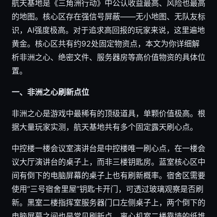
航天基地是《三角洲行动》中公认收益最高、风险也最高
的地图。核心区存在强信号屏蔽——无小地图、无队友标
识，AI强度极高。对于追求高回报的玩家来说，这里遍地
黄金。核心区共有约92处固定物资点，本文为你详细解
析非洲之心、绝密文件、服务器房等高价值物资的具体位
置。
一、非洲之心刷新点位
非洲之心是游戏中最稀有的顶级道具，单颗价值极高。根
据大量玩家实测，航天基地共有多个固定露天刷心点。
中控楼一楼会议室演讲台是中控楼唯一刷心点，在一楼会
议大厅演讲台的桌子上，而非三楼钥匙房。蓝室核心区中
间有倒下的电脑屏幕的桌子上也有刷新概率。宿舍区需要
使用“三号宿舍里屋”钥匙卡开门，可透过玻璃观察是否刷
新。黑室二楼指挥室服务器门口左侧桌子上，两个倒下的
电脑屏幕之间也是常见刷新点。离心机室二楼靠墙的纸堆